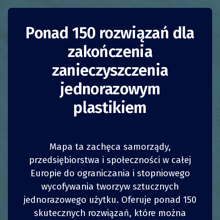
Ponad 150 rozwiązań dla
Promowanie
zakończenia
zakupów bez
zanieczyszczenia
opakowań
jednorazowym
plastikiem
Włochy
Zmniejszenie zużycia
Władze publiczne
Mapa ta zachęca samorządy,
Niedawno przyjęta ustawa krajowa, nr 141/2019,
przedsiębiorstwa i społeczności w całej
która zmienia i uzupełnia dekret nr 111/2019
Europie do ograniczania i stopniowego
1
1
z
z
(„Narodowa ustawa w sprawie klimatu”)
UDOSTĘPNIJ
UDOSTĘPNIJ
UDOSTĘPNIJ
UDOSTĘPNIJ
wycofywania tworzyw sztucznych
wprowadziła dwa podstawowe środki związane
z ponownym wykorzystaniem tworzyw
jednorazowego użytku. Oferuje ponad 150
4
4
UDOSTĘPNIJ
UDOSTĘPNIJ
UDOSTĘPNIJ
UDOSTĘPNIJ
sztucznych i opakowań ogólnie:
skutecznych rozwiązań, które można