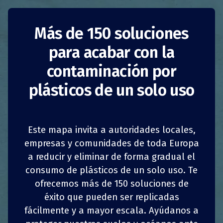
Más de 150 soluciones
Promoción de la
para acabar con la
compra sin envases
contaminación por
plásticos de un solo uso
Italia
Reducción del consumo
Autoridades públicas
Este mapa invita a autoridades locales,
1
1
z
z
COMPARTIR
COMPARTIR
COMPARTIR
COMPARTIR
empresas y comunidades de toda Europa
La reciente ley nacional 141/2019, que modifica
y complementa el Decreto 111/2019 (la Ley
a reducir y eliminar de forma gradual el
4
4
Nacional del Clima), introdujo dos medidas
COMPARTIR
COMPARTIR
COMPARTIR
COMPARTIR
consumo de plásticos de un solo uso. Te
fundamentales relativas a la reutilización del
ofrecemos más de 150 soluciones de
plástico y los envases en general:
éxito que pueden ser replicadas
fácilmente y a mayor escala. Ayúdanos a
La introducción de un incentivo para los