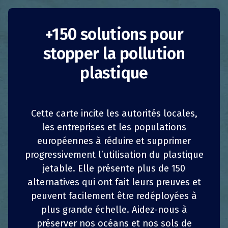
Promotion des
+150 solutions pour
stopper la pollution
magasins sans
plastique
emballage
Italie
Réduction de la consommation
Cette carte incite les autorités locales,
les entreprises et les populations
Autorités publiques
européennes à réduire et supprimer
1
1
z
z
PARTAGER
PARTAGER
PARTAGER
PARTAGER
progressivement l’utilisation du plastique
La récente loi nationale n° 111/2019, qui
amende et complète le décret n° 11/2019
jetable. Elle présente plus de 150
4
4
PARTAGER
PARTAGER
PARTAGER
PARTAGER
(« l’Action nationale pour le climat »), a intégré
alternatives qui ont fait leurs preuves et
deux mesures fondamentales relatives au
peuvent facilement être redéployées à
réemploi du plastique en particulier et des
plus grande échelle. Aidez-nous à
emballages en général :
préserver nos océans et nos sols de