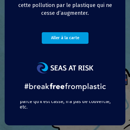
cette pollution par le plastique qui ne
L’incitation des petits, moyens et grands
cesse d’augmenter.
commerces à proposer des « zones sans
emballage » via des primes.
Le « droit à apporter ses contenants ». Les
clients ont maintenant le droit d’utiliser
Aller à la carte
leurs propres récipients pour les produits
frais comme les laitages, le jambon et les
morceaux de viande, le poisson, etc. Les
pratiques du
BYO
(«
Bring Your Own
») étaient
jusque-là interdites pour raisons sanitaires.
Pour y pallier, la nouvelle loi stipule que le
récipient doit être propre et ne dégager
aucune odeur. Les commerçants ou leurs
employés ont la possibilité de refuser de
placer leurs produits dans le récipient s’ils
considèrent que celui-ci n’est pas adapté
parce qu’il est cassé, n’a pas de couvercle,
etc.
Portugais