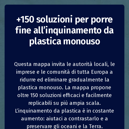
Contenitori per cibo
+150 soluzioni per porre
fine all’inquinamento da
ECOBOX
plastica monouso
Lussemburgo
Riduzione del consumo
Imprese
Questa mappa invita le autorità locali, le
imprese e le comunità di tutta Europa a
ECOBOX
offre contenitori multiuso, in modalità
ridurre ed eliminare gradualmente la
1
1
z
z
CONDIVIDI
CONDIVIDI
CONDIVIDI
CONDIVIDI
“vuoto a rendere su cauzione”, che possono
plastica monouso. La mappa propone
essere utilizzati sia per il cibo da asporto, sia
oltre 150 soluzioni efficaci e facilmente
per portare a casa ciò che è avanzato al
4
4
CONDIVIDI
CONDIVIDI
CONDIVIDI
CONDIVIDI
ristorante o in mensa. I contenitori sono
replicabili su più ampia scala.
realizzati in polibutilene tereftalato (PBT) con
L’inquinamento da plastica è in costante
coperchio in PET e sono disponibili in due
aumento: aiutaci a contrastarlo e a
misure: 500 ml e 1 litro.
preservare gli oceani e la Terra.