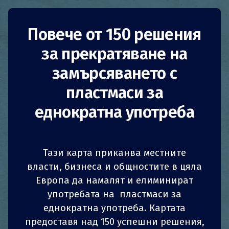
ECOBOX –
Повече от 150 решения
за прекратяване на
контейнери за
замърсяването с
храна
пластмаси за
еднократна употреба
Люксембург
Намаляване на потреблението
Тази карта приканва местните
Бизнес
власти, бизнеса и общностите в цяла
ECOBOX
Европа да намалят и елиминират
предлага многофункционални
1
1
z
z
СПОДЕЛИ
СПОДЕЛИ
СПОДЕЛИ
СПОДЕЛИ
контейнери и система за връщане на
употребата на пластмаси за
депозити, при което контейнерите могат да
еднократна употреба. Картата
4
4
СПОДЕЛИ
СПОДЕЛИ
СПОДЕЛИ
СПОДЕЛИ
се използват или за храна за вкъщи, или за
предоставя над 150 успешни решения,
прибиране на остатъци за вкъщи от