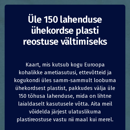
Pyxo
Üle 150 lahenduse
ühekordse plasti
korduskasutatavate
reostuse vältimiseks
pakendite võrgustik
Prantsusmaa
Tarbimise vähendamine
Kaart, mis kutsub kogu Euroopa
kohalikke ametiasutusi, ettevõtteid ja
Ettevõtted
kogukondi üles samm-sammult loobuma
1
1
z
z
JAGA
JAGA
JAGA
JAGA
ühekordsest plastist, pakkudes välja üle
2019. aastal asutatud
Pyxo
on restoranidega
koostööd tegev iduettevõtte, kes haldab nende
150 tõhusa lahenduse, mida on lihtne
4
4
JAGA
JAGA
JAGA
JAGA
korduskasutatavate pakendite võrgustikke.
laialdaselt kasutusele võtta. Aita meil
Pakendeid jälgitakse kogu tarneahela jooksul,
võidelda järjest ulatuslikuma
suheldes logistikaettevõtete, kogumispunktide
plastireostuse vastu nii maal kui merel.
ja pesulatega. Pyxo haldab nende andmete abil
laoseisu ja tegevust ning klientide jaoks on just