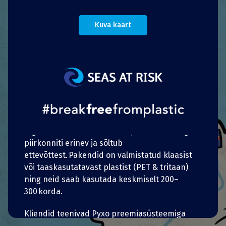
Pyxo keskus, kuhu pakendeid tagastada ning
kust saada süsteemi kohta teavet ja
Kuva kaart
preemiaid.
Kliendid lihtsalt laenavad Pyxo rakenduse abil
restoranist korduskasutatava pakendi ja
tagastavad selle pärast kasutamist
kogumispunkti või restorani. Väiksemates
restoranides võetakse kliendilt pakendi eest
tasu, kui seda pole kindla aja jooksul
tagastatud (vahemikus 6–14 päeva). See aeg on
piirkonniti erinev ja sõltub
ettevõttest. Pakendid on valmistatud klaasist
või taaskasutatavast plastist (PET & tritaan)
ning neid saab kasutada keskmiselt 200–
300 korda.
Kliendid teenivad Pyxo preemiasüsteemiga
Portuguese
punkte, mille saab vahetada allahindlusteks või