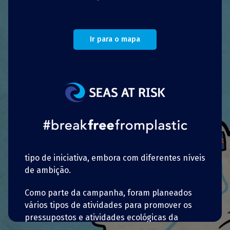
cidade está localizada na costa, e a sua
poluição é em grande parte causada pelo
plástico.
Ir para o mapa
A mensagem principal da campanha são dez
regras de conduta simples, que foram
promovidas através de diferentes exibições
públicas. A implementação já começou, mas
algumas atividades foram adiadas devido à
pandemia de Covid-19. O resultado da
campanha ainda não foi avaliado, mas espera-
se que muitas outras cidades reproduzam este
tipo de iniciativa, embora com diferentes níveis
de ambição.
Como parte da campanha, foram planeados
vários tipos de atividades para promover os
pressupostos e atividades ecológicas da
Português
campanha, tais como concursos de arte para