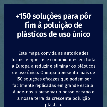
“Gdansk without
+150 soluções para pôr
fim à poluição de
plastic” [Gdansk sem
plásticos de uso único
plástico]
Polónia
Sensibilização
Este mapa convida as autoridades
1
1
z
z
locais, empresas e comunidades em toda
PARTILHAR
PARTILHAR
PARTILHAR
PARTILHAR
Autoridades Públicas
a Europa a reduzir e eliminar os plásticos
de uso único. O mapa apresenta mais de
A
campanha
4
4
“
Gdansk sem plástico”
[Gdansk
PARTILHAR
PARTILHAR
PARTILHAR
PARTILHAR
sem plástico] visa apoiar uma atitude pró-
150 soluções eficazes que podem ser
ecológica e a sensibilização do público para a
facilmente replicadas em grande escala.
proteção ambiental, reduzindo a utilização do
Ajude-nos a preservar o nosso oceano e
plástico na vida quotidiana. Também incentiva
a nossa terra da crescente poluição
a separação adequada dos resíduos, o que é
plástica.
particularmente importante uma vez que a