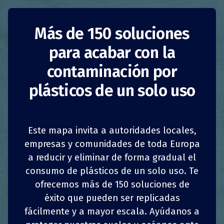
Gdansk sin plásticos
Más de 150 soluciones
para acabar con la
Polonia
Sensibilización
contaminación por
plásticos de un solo uso
Autoridades públicas
La
campaña Gdansk without plastic
tiene como
objetivo promover una actitud pro-ecológica y
Este mapa invita a autoridades locales,
una concienciación pública sobre la necesidad
1
1
z
z
COMPARTIR
COMPARTIR
COMPARTIR
COMPARTIR
empresas y comunidades de toda Europa
de proteger el medio ambiente reduciendo el
consumo de plástico en la vida cotidiana.
a reducir y eliminar de forma gradual el
4
4
Además, fomenta la separación adecuada de
COMPARTIR
COMPARTIR
COMPARTIR
COMPARTIR
consumo de plásticos de un solo uso. Te
los residuos, que es de especial importancia
ofrecemos más de 150 soluciones de
porque la ciudad se encuentra en la costa y la
éxito que pueden ser replicadas
contaminación que sufre procede, en gran
fácilmente y a mayor escala. Ayúdanos a
medida, de los residuos plásticos.