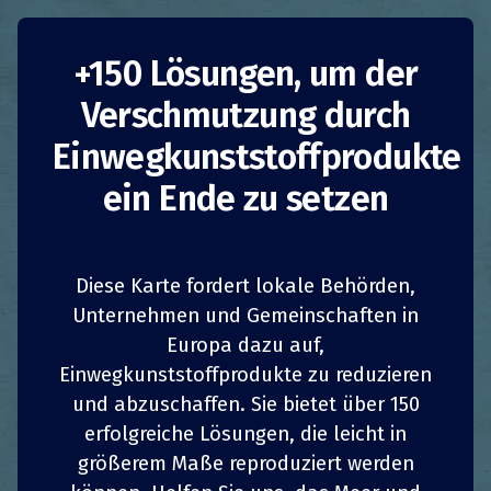
Saubere Flüsse mit
+150 Lösungen, um der
Verschmutzung durch
Fleuve Sans
Einwegkunststoffprodukte
Plastique
ein Ende zu setzen
Frankreich
Frankreich
Verbote
Diese Karte fordert lokale Behörden,
Verbote
Behörden
Behörden
Unternehmen und Gemeinschaften in
Fleuve sans plastique (Fluss ohne Plastik) ist
Europa dazu auf,
eine Charter bewährter Praktiken, die von über
Einwegkunststoffprodukte zu reduzieren
130 Bürgermeistern und gewählten Politikern
1
1
z
z
TEILEN
TEILEN
TEILEN
TEILEN
und abzuschaffen. Sie bietet über 150
während der Kommunalwahlen 2020
erfolgreiche Lösungen, die leicht in
unterzeichnet wurde. Die Charter “mon
4
4
TEILEN
TEILEN
TEILEN
TEILEN
größerem Maße reproduziert werden
territoire s’engage: rivières et fleuves sans
plastique, océan protégé” (Mein Gebiet