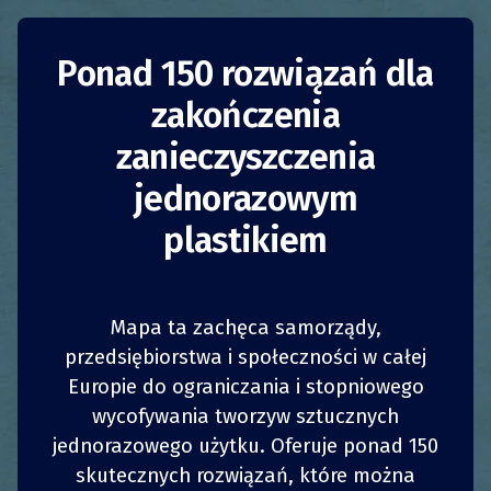
Wyzwanie Zero Waste
Ponad 150 rozwiązań dla
zakończenia
w Brukseli
zanieczyszczenia
Belgia
Uświadamianie
jednorazowym
plastikiem
Władze publiczne
Europejska stolica i jej ministerstwo środowiska
Bruxelles Environnement
od pewnego czasu
Mapa ta zachęca samorządy,
angażują się w realizację strategii
„Zero
przedsiębiorstwa i społeczności w całej
odpadów”
, w ramach której podejmowane są
Europie do ograniczania i stopniowego
1
1
z
z
różne inspirujące inicjatywy, w tym:
UDOSTĘPNIJ
UDOSTĘPNIJ
UDOSTĘPNIJ
UDOSTĘPNIJ
wycofywania tworzyw sztucznych
jednorazowego użytku. Oferuje ponad 150
4
4
comiesięczny
biuletyn „zero odpadów
”;
UDOSTĘPNIJ
UDOSTĘPNIJ
UDOSTĘPNIJ
UDOSTĘPNIJ
skutecznych rozwiązań, które można
strona
na Facebooku
i
program
promocji