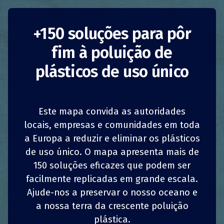
Proibição de fumar
+150 soluções para pôr
fim à poluição de
na praia Bibione
plásticos de uso único
Itália
Sensibilização
Autoridades Públicas
Este mapa convida as autoridades
1
1
z
z
locais, empresas e comunidades em toda
PARTILHAR
PARTILHAR
PARTILHAR
PARTILHAR
Na praia Bibione, no município de San Michele
a Europa a reduzir e eliminar os plásticos
al Tagliamento (Veneza), teve início em 2011
de uso único. O mapa apresenta mais de
4
4
uma campanha de sensibilização para praias
PARTILHAR
PARTILHAR
PARTILHAR
PARTILHAR
150 soluções eficazes que podem ser
limpas e sem fumo. Foi criada uma área “Livre
de Fumo” na praia e foram colocados cartazes
facilmente replicadas em grande escala.
pedindo às pessoas para não fumarem lá. Um
Ajude-nos a preservar o nosso oceano e
total de 1.500 questionários, em várias línguas,
a nossa terra da crescente poluição
foram distribuídos para avaliar a aprovação
plástica.