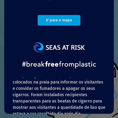
pública da iniciativa: 65% dos inquiridos
reagiram favoravelmente a uma proibição total,
enquanto 27% disseram que só eram
favoráveis na condição de serem criadas áreas
Ir para o mapa
para fumadores.
O projeto “Respira il Mare” (Respire o Mar)
introduziu uma proibição de fumar em
estabelecimentos de praia, com multas para os
infratores. Praias como Bagni di Sant’Antonio
delle Fornaci, perto de Savona, e a praia de
Bibione, juntaram-se à iniciativa. Foi imposta
uma proibição inicial em 2014, com sinais
colocados na praia para informar os visitantes
e convidar os fumadores a apagar os seus
cigarros. Foram instalados recipientes
transparentes para as beatas de cigarro para
mostrar aos visitantes a quantidade de lixo que
estava a ser recolhido dia após dia.
Português