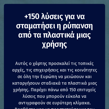
Απαγόρευση
+150 λύσεις για να
σταματήσει η ρύπανση
καπνίσματος στην
από τα πλαστικά μιας
παραλία Μπιμπιόνε
χρήσης
Ιταλια
Αύξηση της ευαισθητοποίησης
Αυτός ο χάρτης προσκαλεί τις τοπικές
Δημόσιες αρχές
αρχές, τις επιχειρήσεις και τις κοινότητες
Στην παραλία του Μπιμπιόνε στη δήμο του Σαν
σε όλη την Ευρώπη να μειώσουν και
Μισέλ αλ Ταλιαμέντο (Βενετία) ξεκίνησε το 2011
καταργήσουν σταδιακά τα πλαστικά μιας
μια καμπάνια για την αύξηση της
1
1
z
z
ΚΟΙΝΟΠΟΊΗΣΗ
ΚΟΙΝΟΠΟΊΗΣΗ
ΚΟΙΝΟΠΟΊΗΣΗ
ΚΟΙΝΟΠΟΊΗΣΗ
χρήσης. Παρέχει πάνω από 150 επιτυχείς
ευαισθητοποίησης σε σχέση με τις καθαρές,
λύσεις που μπορούν εύκολα να
παραλίες για μη-καπνιστές. Δημιουργήθηκε
4
4
ΚΟΙΝΟΠΟΊΗΣΗ
ΚΟΙΝΟΠΟΊΗΣΗ
ΚΟΙΝΟΠΟΊΗΣΗ
ΚΟΙΝΟΠΟΊΗΣΗ
αντιγραφούν σε ευρύτερη κλίμακα.
στην παραλία χώρος «Μη-Καπνιστών» και
τοποθετήθηκαν πινακίδες που ζητούσαν από