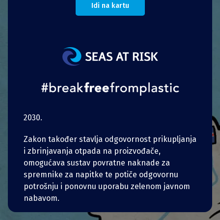
smanjenja na izvoru.
Idi na kartu
2019. je autonomna Vlada Balearskih otoka
odobrila
zakonodavne mjere širokog učinka
koje će, od siječnja 2021., zabraniti brojne
jednokratne plastične proizvode, uključujući
lagane plastične vrećice, plastični pribor,
tanjure i slamke, jednokratne britvice i upaljače
te jednokratne kapsule za kavu. Time se nastoji
smanjiti ukupna količina otpada za 20 % do
2030.
Zakon također stavlja odgovornost prikupljanja
i zbrinjavanja otpada na proizvođače,
omogućava sustav povratne naknade za
spremnike za napitke te potiče odgovornu
potrošnju i ponovnu uporabu zelenom javnom
nabavom.
portugalski
Balearski otoci namjeravaju učiniti više nego što