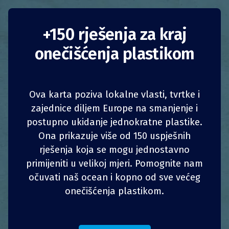
Balearske zabrane
+150 rješenja za kraj
onečišćenja plastikom
jednokratne plastike
Španjolska
Zabrane
Ova karta poziva lokalne vlasti, tvrtke i
zajednice diljem Europe na smanjenje i
Tijela javnih vlasti
postupno ukidanje jednokratne plastike.
1
1
z
z
PODIJELI
PODIJELI
PODIJELI
PODIJELI
Španjolski Balearski otoci kolektivno primaju
Ona prikazuje više od 150 uspješnih
više od deset milijuna turista godišnje, što
rješenja koja se mogu jednostavno
4
4
posljedično uzrokuje velike količine otpada
PODIJELI
PODIJELI
PODIJELI
PODIJELI
primijeniti u velikoj mjeri. Pomognite nam
koje često na koncu zagađuju obale i more.
očuvati naš ocean i kopno od sve većeg
Kako bi se suočila s tim problemom, vlada se u
onečišćenja plastikom.
svojim strategijama gospodarenja otpadom
odlučila za holistički pristup koji kombinirana
praktične metode sprječavanja i mjere