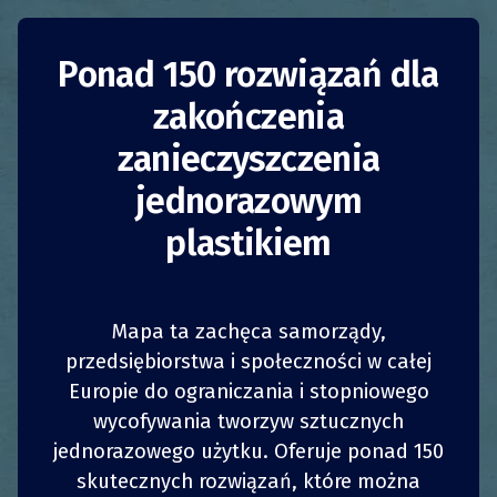
Ponad 150 rozwiązań dla
zakończenia
zanieczyszczenia
Program Terracycle
jednorazowym
Loop
plastikiem
Francja
Zmniejszenie zużycia
Firmy
Mapa ta zachęca samorządy,
przedsiębiorstwa i społeczności w całej
Wprowadzony w 2019 roku przez
Terracycle
Europie do ograniczania i stopniowego
1
1
z
z
UDOSTĘPNIJ
UDOSTĘPNIJ
UDOSTĘPNIJ
UDOSTĘPNIJ
wraz z grupą dystrybucyjną Carrefour program
wycofywania tworzyw sztucznych
Loop pozwala kupującym wybierać z szerokiej
jednorazowego użytku. Oferuje ponad 150
4
4
gamy produktów znanych i mniejszych marek
UDOSTĘPNIJ
UDOSTĘPNIJ
UDOSTĘPNIJ
UDOSTĘPNIJ
skutecznych rozwiązań, które można
w pojemnikach wielokrotnego użytku z