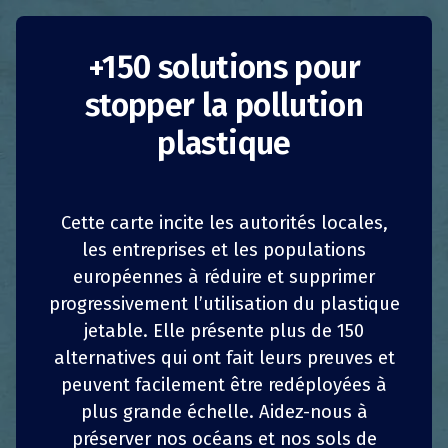
+150 solutions pour
stopper la pollution
plastique
Programme Loop de
Terracycle
Cette carte incite les autorités locales,
les entreprises et les populations
France
Réduction de la consommation
européennes à réduire et supprimer
1
1
z
z
PARTAGER
PARTAGER
PARTAGER
PARTAGER
progressivement l’utilisation du plastique
Entreprises
jetable. Elle présente plus de 150
4
4
PARTAGER
PARTAGER
PARTAGER
PARTAGER
Lancé en 2019 par
Terracycle
et le groupe
alternatives qui ont fait leurs preuves et
Carrefour, le programme Loop propose une
peuvent facilement être redéployées à
large gamme de produits de plus ou moins
plus grande échelle. Aidez-nous à
grandes marques, conditionnés dans des
préserver nos océans et nos sols de
emballages réutilisables et consignés.