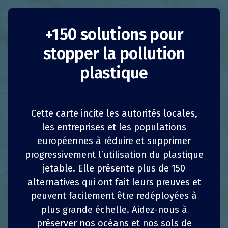
Table ronde
+150 solutions pour
stopper la pollution
allemande sur les
plastique
déchets marins
Allemagne
Interdictions
Cette carte incite les autorités locales,
les entreprises et les populations
Autorités publiques
européennes à réduire et supprimer
1
1
z
z
PARTAGER
PARTAGER
PARTAGER
PARTAGER
progressivement l’utilisation du plastique
La table ronde sur les déchets marins a été
établie en 2016 en tant qu’action d’une
jetable. Elle présente plus de 150
4
4
PARTAGER
PARTAGER
PARTAGER
PARTAGER
initiative conjointement portée en Allemagne
alternatives qui ont fait leurs preuves et
par le ministère fédéral de l’Environnement, de
peuvent facilement être redéployées à
la Protection de la nature, de la Sécurité
plus grande échelle. Aidez-nous à
nucléaire et de la Protection des
préserver nos océans et nos sols de
consommateurs (BMU), l’Agence fédérale pour