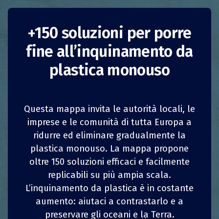
+150 soluzioni per porre
fine all’inquinamento da
plastica monouso
Questa mappa invita le autorità locali, le
Contributo per
imprese e le comunità di tutta Europa a
ridurre ed eliminare gradualmente la
1
1
z
z
CONDIVIDI
CONDIVIDI
CONDIVIDI
CONDIVIDI
l’acquisto di
plastica monouso. La mappa propone
pannolini riutilizzabili
oltre 150 soluzioni efficaci e facilmente
4
4
CONDIVIDI
CONDIVIDI
CONDIVIDI
CONDIVIDI
replicabili su più ampia scala.
L’inquinamento da plastica è in costante
Italia
Riduzione del consumo
aumento: aiutaci a contrastarlo e a
preservare gli oceani e la Terra.
Autorità pubbliche