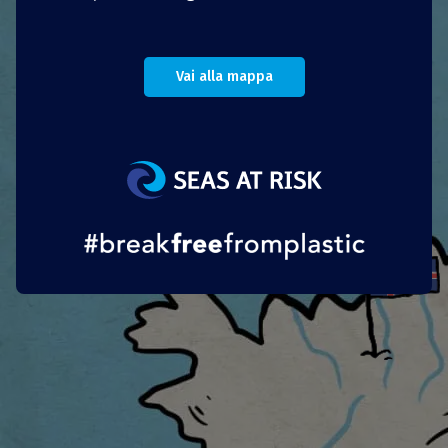
Per i residenti del Comune di Trento che
acquistano pannolini lavabili per uno o più figli
Vai alla mappa
di età inferiore ai 30 mesi, il Comune prevede
un rimborso del 50%, per un massimo di 50 € a
bambino. La richiesta di rimborso deve essere
corredata di ricevuta o fattura relativa
all’acquisto dei pannolini.
Portoghese