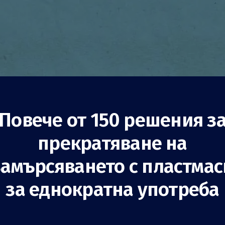
Повече от 150 решения з
прекратяване на
дии за пелени за
замърсяването с пластмас
ократна употреба
за еднократна употреба
Намаляване на потреблението
Държавни власти