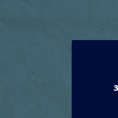
Субси
мног
Италия