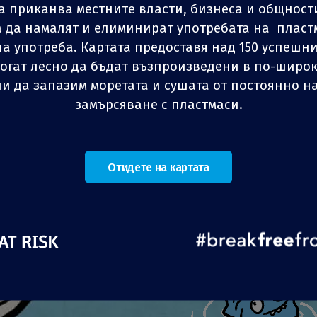
а приканва местните власти, бизнеса и общност
а община Тренто, които купуват изпираеми
 да намалят и елиминират употребата на пласт
о или повече от децата си на възраст под 30
а употреба. Картата предоставя над 150 успешн
ната предоставя 50% възстановяване на
огат лесно да бъдат възпроизведени в по-широ
максимално обезщетение до 50 Евро на дете. Към
z
z
4
4
ОДЕЛИ
ОДЕЛИ
СПОДЕЛИ
СПОДЕЛИ
СПОДЕЛИ
СПОДЕЛИ
С
С
и да запазим моретата и сушата от постоянно 
рябва да се предостави разписка или фактура от
замърсяване с пластмаси.
пелените.
Отидете на картата