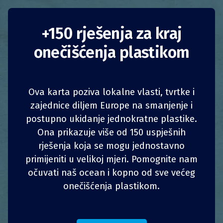
+150 rješenja za kraj
onečišćenja plastikom
Višekratna
festivalska čaša
Ova karta poziva lokalne vlasti, tvrtke i
zajednice diljem Europe na smanjenje i
postupno ukidanje jednokratne plastike.
Danska
Smanjenje potrošnje
1
1
z
z
PODIJELI
PODIJELI
PODIJELI
PODIJELI
Ona prikazuje više od 150 uspješnih
rješenja koja se mogu jednostavno
Tvrtke
4
4
PODIJELI
PODIJELI
PODIJELI
PODIJELI
primijeniti u velikoj mjeri. Pomognite nam
U 2019. je pivovara Tuborg u suradnji s
očuvati naš ocean i kopno od sve većeg
proizvođačem plastike KIFA Plast, četirima
onečišćenja plastikom.
najvećim danskim glazbenim festivalima i
nevladinom organizacijom Plastic Change
uspješno uspostavila
sustav ponovne uporabe