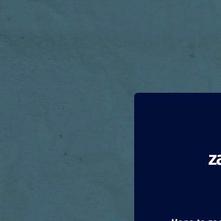
z
Konie
niedo
Holandia