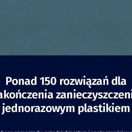
Ponad 150 rozwiązań dla
akończenia zanieczyszczen
c ze szkodliwymi
jednorazowym plastikiem
pałkami
Holandia
Uświadamianie
Uświadamianie