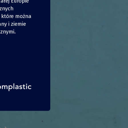
ałej Europie
cznych
, które można
ny i ziemie
IJ
IJ
znymi.