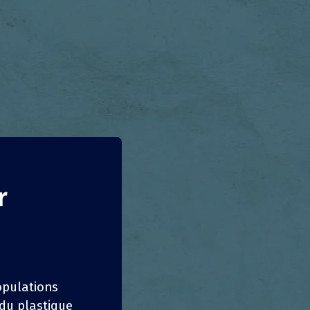
r
populations
 du plastique