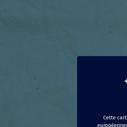
Aérop
Italie
R
Cette cart
Rome, Florence
européennes 