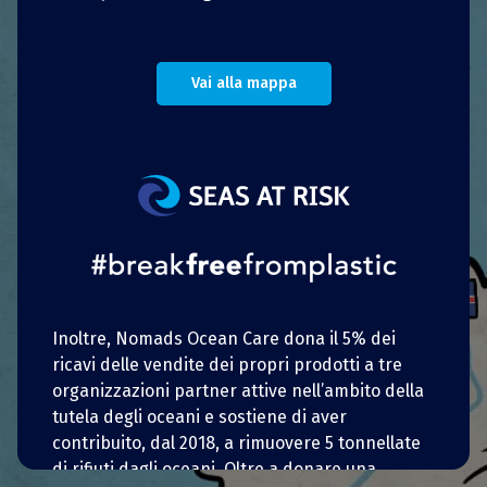
produzione di tavole da surf ecologiche
partendo dal riutilizzo di attrezzi da pesca e
infradito. Il loro obiettivo consiste nel
realizzare prodotti e accessori per il surf
Vai alla mappa
sostenibili, al fine di contribuire alla tutela delle
aree marine. Nomads Ocean Care è una
soluzione di upcycling: i suoi prodotti sono
realizzati con oggetti che altrimenti sarebbero
stati gettati via quali, per citarne alcuni,
cartelloni pubblicitari riciclati o scartati e
plastica riciclata proveniente dall’industria
automobilistica.
Inoltre, Nomads Ocean Care dona il 5% dei
ricavi delle vendite dei propri prodotti a tre
organizzazioni partner attive nell’ambito della
tutela degli oceani e sostiene di aver
contribuito, dal 2018, a rimuovere 5 tonnellate
di rifiuti dagli oceani. Oltre a donare una
Portoghese