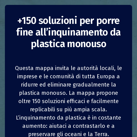
Tavole da surf
+150 soluzioni per porre
fine all’inquinamento da
ecologiche
plastica monouso
Francia
Francia
Sensibilizzazione
Riduzione del consumo
Questa mappa invita le autorità locali, le
imprese e le comunità di tutta Europa a
Riduzione del consumo
ridurre ed eliminare gradualmente la
1
1
z
z
CONDIVIDI
CONDIVIDI
CONDIVIDI
CONDIVIDI
plastica monouso. La mappa propone
Sensibilizzazione
Imprese
oltre 150 soluzioni efficaci e facilmente
4
4
CONDIVIDI
CONDIVIDI
CONDIVIDI
CONDIVIDI
replicabili su più ampia scala.
Imprese
L’inquinamento da plastica è in costante
Nel 2018, un gruppo di tre surfisti sensibili alle
aumento: aiutaci a contrastarlo e a
tematiche ambientali ha avviato un’attività di
preservare gli oceani e la Terra.