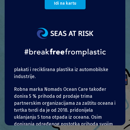
Idi na kartu
opreme i japanki za izradu zelenih
dasaka. Njihov je cilj stvarati održive proizvode
i pribor za surfanje kako bi doprinijeli zaštiti
morskih područja. Tvrtka Nomads Ocean Care
pruža rješenja za
upcycling
, prenamjenu
odbačenih predmeta kako bi se iskoristili za
novu svrhu. Njihovi su proizvodi napravljeni od
predmeta koji su trebali biti bačeni kao što su,
između ostalog, reciklirani ili odbačeni džambo
plakati i reciklirana plastika iz automobilske
industrije.
Robna marka Nomads Ocean Care također
donira 5 % prihoda od prodaje trima
partnerskim organizacijama za zaštitu oceana i
tvrtka tvrdi da je od 2018. pridonijela
uklanjanju 5 tona otpada iz oceana. Osim
doniranja određenog postotka prihoda svojim
portugalski