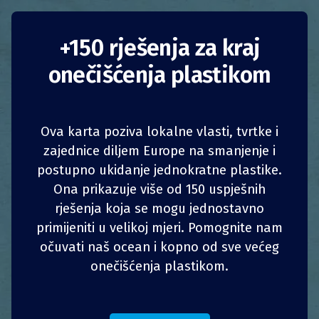
Održivi pribor za
+150 rješenja za kraj
onečišćenja plastikom
surfanje tvrtke
Nomads Ocean Care
Ova karta poziva lokalne vlasti, tvrtke i
zajednice diljem Europe na smanjenje i
Francuska
Francuska
postupno ukidanje jednokratne plastike.
1
1
z
z
PODIJELI
PODIJELI
PODIJELI
PODIJELI
Podizanje svijesti
Smanjenje potrošnje
Ona prikazuje više od 150 uspješnih
rješenja koja se mogu jednostavno
4
4
Podizanje svijesti
PODIJELI
PODIJELI
Smanjenje potrošnje
PODIJELI
PODIJELI
primijeniti u velikoj mjeri. Pomognite nam
očuvati naš ocean i kopno od sve većeg
Tvrtke
Tvrtke
onečišćenja plastikom.
Skupina triju ekološki osviještenih surfera 2018.
je pokrenula proizvodnju dasaka za surfanje
koja se temelji na ponovnoj uporabi ribičke