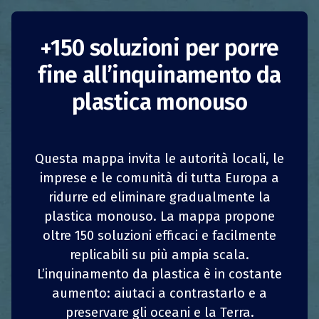
+150 soluzioni per porre
Programma Mission
fine all’inquinamento da
Reuse
plastica monouso
Paesi Bassi
Riduzione del consumo
Questa mappa invita le autorità locali, le
ONG
imprese e le comunità di tutta Europa a
Mission Reuse
nasce dalla collaborazione fra
ridurre ed eliminare gradualmente la
1
1
z
z
CONDIVIDI
CONDIVIDI
CONDIVIDI
CONDIVIDI
tre ONG olandesi: Recycling Netwerk Benelux,
plastica monouso. La mappa propone
Stichting Natuur & Milieu ed Enviu. Attraverso
oltre 150 soluzioni efficaci e facilmente
4
4
attività di ricerca e sviluppo, comunicazione,
CONDIVIDI
CONDIVIDI
CONDIVIDI
CONDIVIDI
replicabili su più ampia scala.
progetti innovativi e patrocini, le tre ONG
L’inquinamento da plastica è in costante
intendono promuovere l’espansione, a livello
nazionale, di sistemi che impiegano imballaggi
aumento: aiutaci a contrastarlo e a
riutilizzabili.
preservare gli oceani e la Terra.