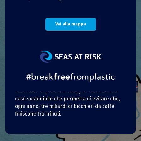
Attualmente gli sforzi sono concentrati su
bicchieri e contenitori per alimenti. Mission
Reuse ha già pubblicato
Vai alla mappa
una relazione
nella
quale ha condiviso le proprie conoscenze su
ciò che servirebbe per ampliare la portata dei
sistemi di riutilizzo.
Il primo progetto pilota,
Cup for Life
, mira a
sviluppare e sperimentare un sistema per
bicchieri riutilizzabili nella città di Utrecht, in
collaborazione con le aziende Vers e Lebkov.
L’obiettivo è quello di sviluppare un business
case sostenibile che permetta di evitare che,
ogni anno, tre miliardi di bicchieri da caffè
finiscano tra i rifiuti.
Portoghese