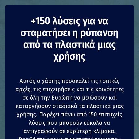
+150 λύσεις για να
σταματήσει η ρύπανση
από τα πλαστικά μιας
Βρώσιμα σκεύη
χρήσης
Ecopoon
Βελγιο
Μείωση της κατανάλωσης
Αυτός ο χάρτης προσκαλεί τις τοπικές
αρχές, τις επιχειρήσεις και τις κοινότητες
Επιχειρήσεις
σε όλη την Ευρώπη να μειώσουν και
καταργήσουν σταδιακά τα πλαστικά μιας
Λιέζ
1
1
z
z
ΚΟΙΝΟΠΟΊΗΣΗ
ΚΟΙΝΟΠΟΊΗΣΗ
ΚΟΙΝΟΠΟΊΗΣΗ
ΚΟΙΝΟΠΟΊΗΣΗ
χρήσης. Παρέχει πάνω από 150 επιτυχείς
Μολονότι η προτιμώμενη εξέλιξη είναι να
λύσεις που μπορούν εύκολα να
4
4
ΚΟΙΝΟΠΟΊΗΣΗ
ΚΟΙΝΟΠΟΊΗΣΗ
ΚΟΙΝΟΠΟΊΗΣΗ
ΚΟΙΝΟΠΟΊΗΣΗ
σταματήσει τελείως η χρήση προϊόντων μιας
αντιγραφούν σε ευρύτερη κλίμακα.
χρήσης, τα καινοτόμα υλικά μιας χρήσης