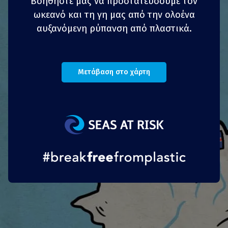
Βοηθήστε μας να προστατεύσουμε τον
μπορούν να αποτελέσουν και αυτά μέρος της
ωκεανό και τη γη μας από την ολοένα
λύσης υπό συγκεκριμένες συνθήκες όπως σε
αυξανόμενη ρύπανση από πλαστικά.
νοσοκομεία, αεροπορικές εταιρείες ή εταιρείες
τροφοδοσίας.
Η
Ecopoon
είναι μια βελγική μικρομεσαία
Μετάβαση στο χάρτη
επιχείρηση που ανέπτυξε ένα καινοτόμο υλικό
για σκεύη που είναι βρώσιμο και
βιοδιασπώμενο. Συσκευασμένα κουτάλια και
ποτηράκια πωλούνται σε επαγγελματίες και στο
κοινό και αποτελούν μέρος της εμπειρίας του
φαγητού.
Πορτογαλικά