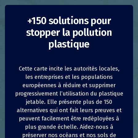
+150 solutions pour
CLUBZERØ, gobelets
stopper la pollution
réutilisables
plastique
Royaume-Uni
Cette carte incite les autorités locales,
Réduction de la consommation
les entreprises et les populations
Entreprises
européennes à réduire et supprimer
1
1
z
z
PARTAGER
PARTAGER
PARTAGER
PARTAGER
progressivement l’utilisation du plastique
CLUBZERØ
a été créée en 2015 par l’architecte,
jetable. Elle présente plus de 150
designer et environnementaliste primé Safia
4
4
PARTAGER
PARTAGER
PARTAGER
PARTAGER
alternatives qui ont fait leurs preuves et
Qureshi et lancée en avril 2018 avec son
peuvent facilement être redéployées à
premier grand client Cushman & Wakefield. La
PME établit des partenariats avec les marques,
plus grande échelle. Aidez-nous à
les commerces et les entreprises afin de
préserver nos océans et nos sols de