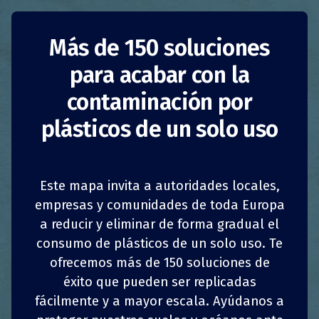
Más de 150 soluciones
Vasos reutilizables
para acabar con la
CLUBZERØ
contaminación por
plásticos de un solo uso
Reino Unido
Reducción del consumo
Empresas
Este mapa invita a autoridades locales,
CLUBZERØ
fue fundada en 2015 por Safia
1
1
z
z
COMPARTIR
COMPARTIR
COMPARTIR
COMPARTIR
empresas y comunidades de toda Europa
Qureshi, una galardonada arquitecta,
diseñadora y ambientalista, y lanzada en abril
a reducir y eliminar de forma gradual el
4
4
de 2018 con su primer cliente importante,
COMPARTIR
COMPARTIR
COMPARTIR
COMPARTIR
consumo de plásticos de un solo uso. Te
Cushman & Wakefield. La pyme se asocia con
ofrecemos más de 150 soluciones de
marcas, minoristas y empresas para hacer que
éxito que pueden ser replicadas
el fenómeno de las bebidas para llevar sea
fácilmente y a mayor escala. Ayúdanos a
más sostenible.