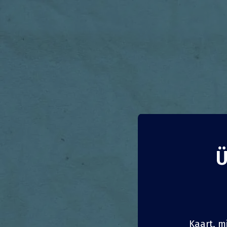
Ü
Kordu
Cup f
Saksamaa
Kaart, m