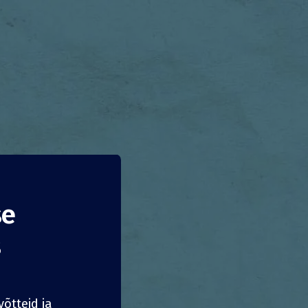
se
s
õtteid ja