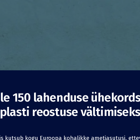
le 150 lahenduse ühekord
skasutussüsteem
plasti reostuse vältimisek
or Cup
Tarbimise vähendamine
Ettevõtted
is kutsub kogu Euroopa kohalikke ametiasutusi, ettev