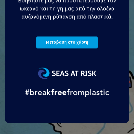
Βοηθήστε μας να προστατεύσουμε τον
επιχειρήσεων, φεστιβάλ και εκδηλώσεις καθώς
ωκεανό και τη γη μας από την ολοένα
και σε δήμους και κοινότητες που επιθυμούν να
αυξανόμενη ρύπανση από πλαστικά.
μειώσουν τη χρήση ποτηριών καφέ μιας χρήσης
αντικαθιστώντας τα με επαναχρησιμοποιήσιμα
και επαναπληρούμενα ποτήρια.
Μετάβαση στο χάρτη
Πολλά μπαρ και εστιατόρια στις ακτές της
Βόρειας Θάλασσας έχουν περάσει από τα
καλαμάκια μιας χρήσης σε
επαναχρησιμοποιήσιμες επιλογές. Ορισμένα
εστιατόρια χρησιμοποιούν χαραγμένα και
επαναχρησιμοποιήσιμα μεταλλικά καλαμάκια
που είναι διαθέσιμα προς πώληση ως
αναμνηστικά. Άλλοι ιδιοκτήτες χρησιμοποιούν
χάρτινα καλαμάκια ή καλαμάκια «μακαρόνια».
Πορτογαλικά