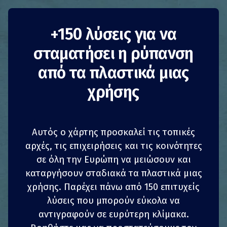
+150 λύσεις για να
Cup for Cup σύστημα
σταματήσει η ρύπανση
επιστροφής-
από τα πλαστικά μιας
επαναχρησιμοποίησης
χρήσης
Γερμανια
Μείωση της κατανάλωσης
Αυτός ο χάρτης προσκαλεί τις τοπικές
Επιχειρήσεις
αρχές, τις επιχειρήσεις και τις κοινότητες
σε όλη την Ευρώπη να μειώσουν και
Ακτές Βόρειας Θάλασσας
καταργήσουν σταδιακά τα πλαστικά μιας
1
1
z
z
ΚΟΙΝΟΠΟΊΗΣΗ
ΚΟΙΝΟΠΟΊΗΣΗ
ΚΟΙΝΟΠΟΊΗΣΗ
ΚΟΙΝΟΠΟΊΗΣΗ
Το
χρήσης. Παρέχει πάνω από 150 επιτυχείς
Cup for Cup
είναι ένα ανοικτό σύστημα
επιστροφής/επαναχρησιμοποίησης καφέ που
λύσεις που μπορούν εύκολα να
4
4
ΚΟΙΝΟΠΟΊΗΣΗ
ΚΟΙΝΟΠΟΊΗΣΗ
ΚΟΙΝΟΠΟΊΗΣΗ
ΚΟΙΝΟΠΟΊΗΣΗ
πωλείται σε πακέτο. Προσφέρει λύσεις και
αντιγραφούν σε ευρύτερη κλίμακα.
υποστήριξη σε υπηρεσίες τροφοδοσίας