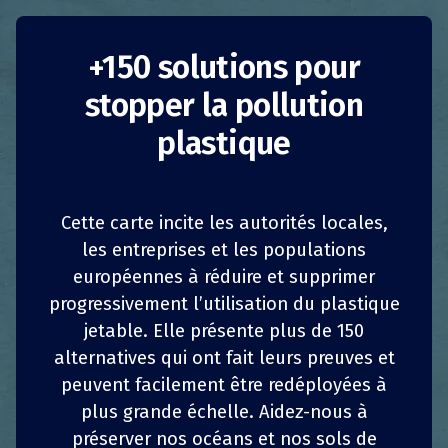
Un « lave-verre
+150 solutions pour
stopper la pollution
express » à la vapeur
plastique
pour le coin café
France
France
Cette carte incite les autorités locales,
les entreprises et les populations
Réduction de la consommation
européennes à réduire et supprimer
1
1
z
z
PARTAGER
PARTAGER
PARTAGER
PARTAGER
progressivement l’utilisation du plastique
Réduction de la consommation
jetable. Elle présente plus de 150
4
4
PARTAGER
PARTAGER
PARTAGER
PARTAGER
alternatives qui ont fait leurs preuves et
Entreprises
Entreprises
peuvent facilement être redéployées à
En janvier 2019, Thomas Munoz, Maxime Prieto,
plus grande échelle. Aidez-nous à
Mathieu Bourhis, Paul Saunal et Clément
préserver nos océans et nos sols de
Houllier, cinq salariés de la société Supratec,