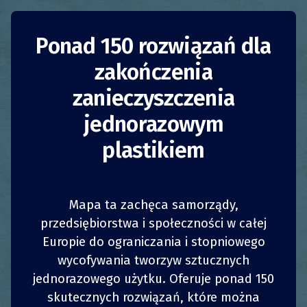
Popularyzacja
Ponad 150 rozwiązań dla
zakończenia
sprzedaży luzem
zanieczyszczenia
Francja
Francja
jednorazowym
plastikiem
Zmniejszenie zużycia
Zmniejszenie zużycia
Firmy
Firmy
Mapa ta zachęca samorządy,
Organizacje pozarządowe
przedsiębiorstwa i społeczności w całej
Europie do ograniczania i stopniowego
1
1
z
z
UDOSTĘPNIJ
UDOSTĘPNIJ
UDOSTĘPNIJ
UDOSTĘPNIJ
Organizacje pozarządowe
wycofywania tworzyw sztucznych
Abracada’vrac
to projekt realizowany w ramach
jednorazowego użytku. Oferuje ponad 150
4
4
UDOSTĘPNIJ
UDOSTĘPNIJ
UDOSTĘPNIJ
UDOSTĘPNIJ
stowarzyszenia Zero Dechet Lyon (Zero Waste
skutecznych rozwiązań, które można