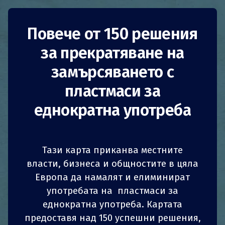
Проект за насипни
Повече от 150 решения
за прекратяване на
продукти
замърсяването с
Abracada’vrac
пластмаси за
еднократна употреба
Франция
Франция
Намаляване на потреблението
Тази карта приканва местните
Намаляване на потреблението
власти, бизнеса и общностите в цяла
Европа да намалят и елиминират
1
1
z
z
Бизнес
НПО
Бизнес
СПОДЕЛИ
СПОДЕЛИ
СПОДЕЛИ
СПОДЕЛИ
употребата на пластмаси за
НПО
еднократна употреба. Картата
4
4
СПОДЕЛИ
СПОДЕЛИ
СПОДЕЛИ
СПОДЕЛИ
предоставя над 150 успешни решения,
Abracada’vrac е проект в рамките на