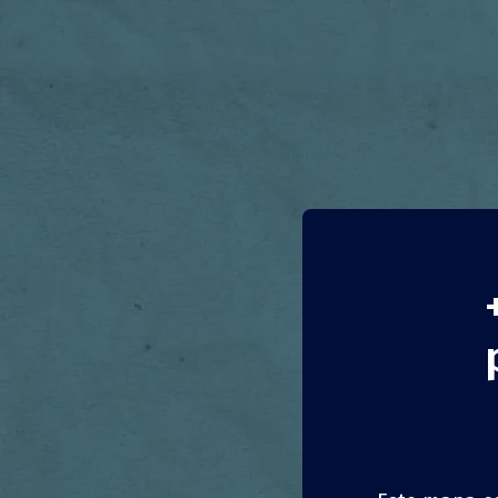
Educa
Preve
Grécia