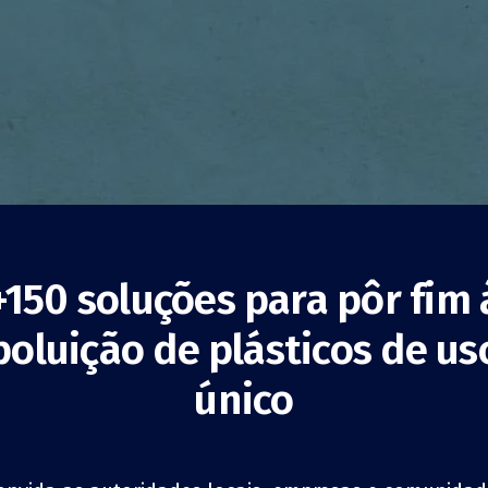
+150 soluções para pôr fim 
poluição de plásticos de us
ção para a
único
nção de Resíduos
Sensibilização
ONGs