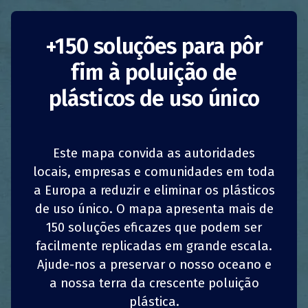
+150 soluções para pôr
fim à poluição de
plásticos de uso único
Iniciativa Fralda
Ecológica
Este mapa convida as autoridades
1
1
z
z
locais, empresas e comunidades em toda
PARTILHAR
PARTILHAR
PARTILHAR
PARTILHAR
Reino Unido
Redução do consumo
a Europa a reduzir e eliminar os plásticos
de uso único. O mapa apresenta mais de
4
4
PARTILHAR
PARTILHAR
PARTILHAR
PARTILHAR
Negócios
150 soluções eficazes que podem ser
facilmente replicadas em grande escala.
A North Wales Nappy Collaborative, com bases
em Wrexham, Denbighshire e Flintshire, reduz
Ajude-nos a preservar o nosso oceano e
os resíduos por meio da oferta de
a nossa terra da crescente poluição
demonstrações, sessões de perguntas e
plástica.