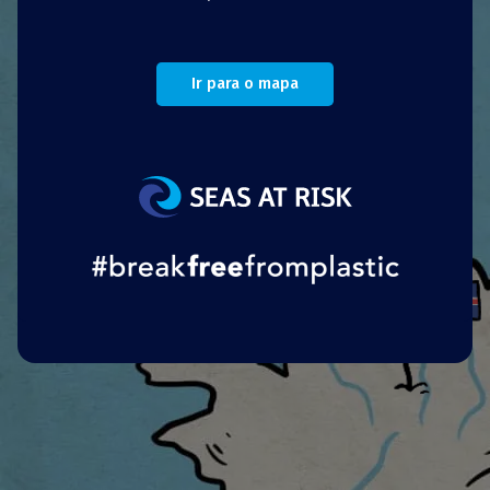
respostas, aconselhamento, testes e kits de
empréstimo de longo prazo de fraldas
reutilizáveis a pessoas com dificuldades
Ir para o mapa
financeiras.
Desde 2015, a organização estima ter evitado
que mais de 3 milhões de fraldas descartáveis
e 26 milhões de produtos sanitários
descartáveis entrassem em aterros,
combatendo simultaneamente a pobreza
menstrual por meio do seu projeto
Given To
Shine
.
Português