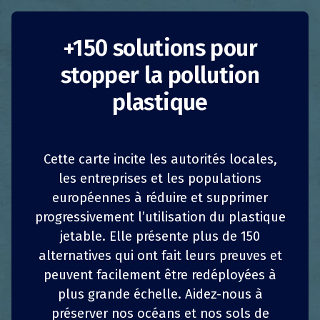
The Butt Hike : la
+150 solutions pour
stopper la pollution
chasse au mégots
plastique
Portugal
Actions de sensibilisation
ONG
Cette carte incite les autorités locales,
les entreprises et les populations
En 2018, Andreas Noe, biologiste moléculaire
européennes à réduire et supprimer
connu pour être à l’origine de The Trash
1
1
z
z
PARTAGER
PARTAGER
PARTAGER
PARTAGER
progressivement l’utilisation du plastique
Traveler, se rend au Portugal pour surfer sur
jetable. Elle présente plus de 150
les vagues des plages de Lisbonne. Alarmé par
4
4
PARTAGER
PARTAGER
PARTAGER
PARTAGER
les quantités de plastiques qui s’offrent alors à
alternatives qui ont fait leurs preuves et
sa vue, il décide de mettre un terme à sa
peuvent facilement être redéployées à
carrière biomédicale et de se lancer dans la
plus grande échelle. Aidez-nous à
sensibilisation sur les dégâts de la pollution
préserver nos océans et nos sols de