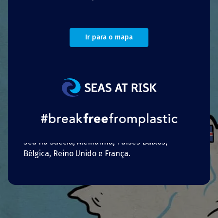
portos alugassem as mesmas caixas verdes.
Cada contentor está equipado com duas
etiquetas RFID com códigos de barras e um
Ir para o mapa
número visual, o que significa que podem ser
facilmente registados quer por digitalização
quer manualmente.
Os navios podem apanhar caixas em qualquer
porto dinamarquês, e os exportadores que
compram peixe nas lotas podem devolvê-las
em qualquer porto dinamarquês ou numa de
uma vasta seleção de instalações da Pack and
Sea na Suécia, Alemanha, Países Baixos,
Bélgica, Reino Unido e França.
Português