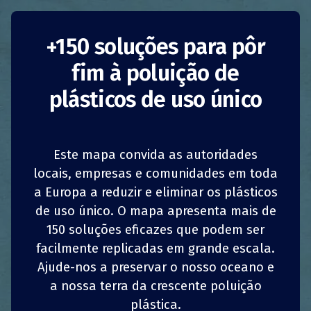
+150 soluções para pôr
fim à poluição de
Caixotes de Pesca
plásticos de uso único
Reutilizáveis
Dinamarca
Redução do consumo
Este mapa convida as autoridades
1
1
z
z
locais, empresas e comunidades em toda
PARTILHAR
PARTILHAR
PARTILHAR
PARTILHAR
Negócios
a Europa a reduzir e eliminar os plásticos
de uso único. O mapa apresenta mais de
4
4
PARTILHAR
PARTILHAR
PARTILHAR
PARTILHAR
A empresa dinamarquesa
Pack and Sea
opera
150 soluções eficazes que podem ser
um sistema de localização de caixotes de pesca
facilmente replicadas em grande escala.
reutilizáveis desde 2008. A chave para o
sucesso e sustentabilidade do sistema de
Ajude-nos a preservar o nosso oceano e
localização é a cooperação entre dez portos
a nossa terra da crescente poluição
dinamarqueses, o que tornou possível que os
plástica.