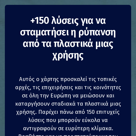
+150 λύσεις για να
σταματήσει η ρύπανση
reCIRCLE δοχεία
από τα πλαστικά μιας
χρήσης
τροφίμων σε πακέτο
Διεθνείς Βέλτιστες Πρακτικές
Αυτός ο χάρτης προσκαλεί τις τοπικές
αρχές, τις επιχειρήσεις και τις κοινότητες
Μείωση της κατανάλωσης
Επιχειρήσεις
σε όλη την Ευρώπη να μειώσουν και
Το επιχειρηματικό μοντέλο του
reCIRCLE
που
καταργήσουν σταδιακά τα πλαστικά μιας
1
1
z
z
ΚΟΙΝΟΠΟΊΗΣΗ
ΚΟΙΝΟΠΟΊΗΣΗ
ΚΟΙΝΟΠΟΊΗΣΗ
ΚΟΙΝΟΠΟΊΗΣΗ
αναπτύχθηκε αρχικά στην Ελβετία, προσφέρει
χρήσης. Παρέχει πάνω από 150 επιτυχείς
ένα σύστημα επιστροφής εγγύησης χρημάτων
λύσεις που μπορούν εύκολα να
για εστιατόρια, μπακάλικα ή ιδιώτες που
4
4
ΚΟΙΝΟΠΟΊΗΣΗ
ΚΟΙΝΟΠΟΊΗΣΗ
ΚΟΙΝΟΠΟΊΗΣΗ
ΚΟΙΝΟΠΟΊΗΣΗ
αντιγραφούν σε ευρύτερη κλίμακα.
βασίζεται σε επαναχρησιμοποιήσιμα