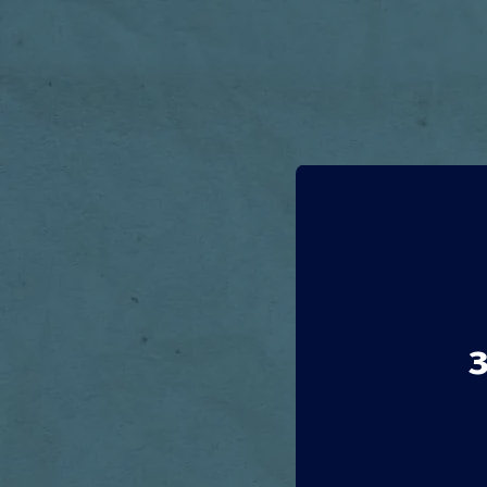
Събит
от мо
Хърватия