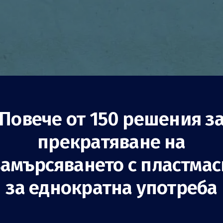
Повече от 150 решения з
прекратяване на
ия за почистване
замърсяването с пластмас
рски отпадъци
за еднократна употреба
Повишаване на осведомеността
НПО