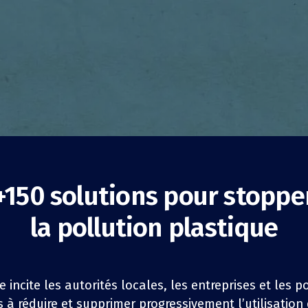
+150 solutions pour stoppe
ins de vrac Maria
la pollution plastique
l
e incite les autorités locales, les entreprises et les 
Réduction de la consommation
Entreprises
à réduire et supprimer progressivement l’utilisation