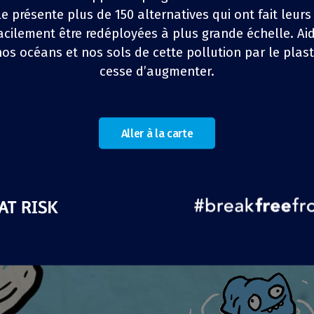
lle présente plus de 150 alternatives qui ont fait leurs
e vrac Maria Granel
à Lisbonne approvisionnent la
acilement être redéployées à plus grande échelle. Ai
le avec des produits zéro déchet et réduisent les
nos océans et nos sols de cette pollution par le plast
contenants en plastique mais proposent aussi
1
1
z
z
4
4
PARTAGER
PARTAGER
PARTAGER
PARTAGER
PARTAGER
PARTAGER
cesse d’augmenter.
es activités de sensibilisation.
PARTAGER
PARTAGER
Aller à la carte