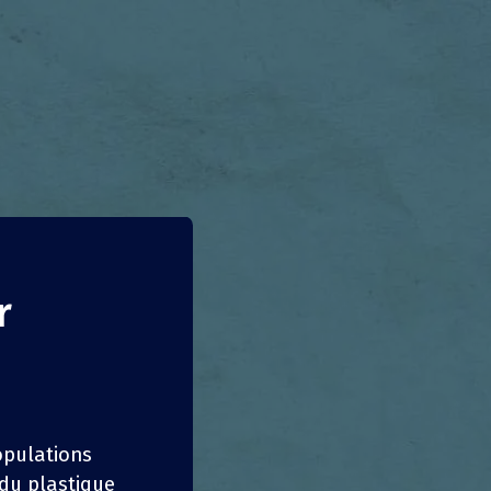
r
populations
 du plastique