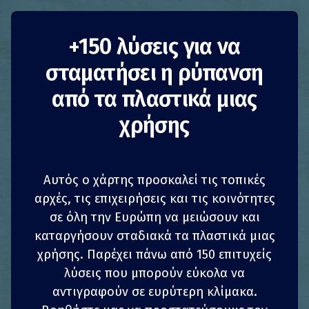
Κανονικοποίηση
+150 λύσεις για να
σταματήσει η ρύπανση
επαναπλήρωσης και
από τα πλαστικά μιας
επαναχρησιμοποίησης
χρήσης
Ηνωμενο Βασιλειο
Αυτός ο χάρτης προσκαλεί τις τοπικές
Μείωση της κατανάλωσης
MKO
αρχές, τις επιχειρήσεις και τις κοινότητες
Η
Refill
είναι μια εκστρατεία που βοηθά τους
σε όλη την Ευρώπη να μειώσουν και
ανθρώπους να ζουν με λιγότερα απορρίμματα.
καταργήσουν σταδιακά τα πλαστικά μιας
Στόχος της εκστρατείας είναι η κανονικοποίηση
1
1
z
z
ΚΟΙΝΟΠΟΊΗΣΗ
ΚΟΙΝΟΠΟΊΗΣΗ
ΚΟΙΝΟΠΟΊΗΣΗ
ΚΟΙΝΟΠΟΊΗΣΗ
χρήσης. Παρέχει πάνω από 150 επιτυχείς
της επαναπλήρωσης και
λύσεις που μπορούν εύκολα να
επαναχρησιμοποίησης, συνδέοντας τους
4
4
ΚΟΙΝΟΠΟΊΗΣΗ
ΚΟΙΝΟΠΟΊΗΣΗ
ΚΟΙΝΟΠΟΊΗΣΗ
ΚΟΙΝΟΠΟΊΗΣΗ
αντιγραφούν σε ευρύτερη κλίμακα.
ανθρώπους με μέρη όπου μπορούν να φάνε, να
πιουν και να ψωνίσουν χωρίς περιττές