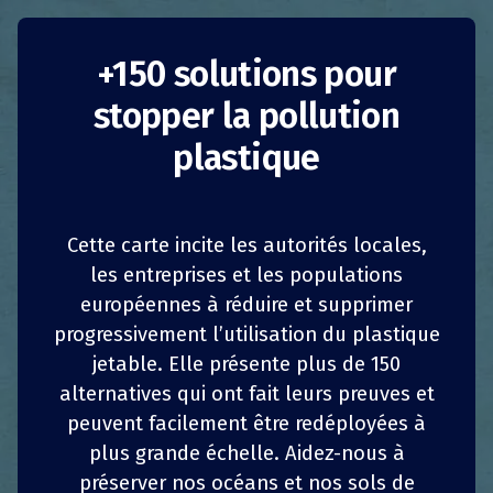
+150 solutions pour
stopper la pollution
plastique
LØS, supermarché
sans emballage
Cette carte incite les autorités locales,
les entreprises et les populations
européennes à réduire et supprimer
Danemark
1
1
z
z
PARTAGER
PARTAGER
PARTAGER
PARTAGER
progressivement l’utilisation du plastique
Réduction de la consommation
jetable. Elle présente plus de 150
4
4
PARTAGER
PARTAGER
PARTAGER
PARTAGER
alternatives qui ont fait leurs preuves et
Entreprises
peuvent facilement être redéployées à
plus grande échelle. Aidez-nous à
En 2016, un ancien responsable export Franco-
préserver nos océans et nos sols de
Danois, Frédéric Hamburger, a fait date en