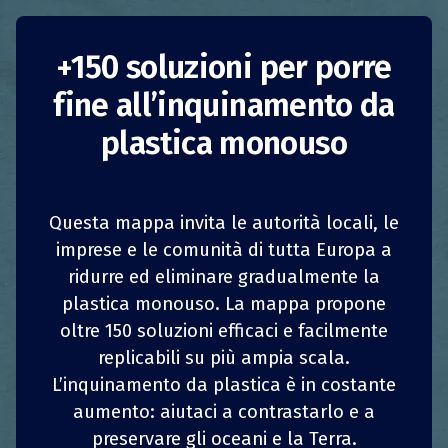
+150 soluzioni per porre
fine all’inquinamento da
plastica monouso
Questa mappa invita le autorità locali, le
imprese e le comunità di tutta Europa a
ridurre ed eliminare gradualmente la
1
1
z
z
CONDIVIDI
CONDIVIDI
CONDIVIDI
CONDIVIDI
Marchi di pannolini
plastica monouso. La mappa propone
oltre 150 soluzioni efficaci e facilmente
locali
4
4
CONDIVIDI
CONDIVIDI
CONDIVIDI
CONDIVIDI
replicabili su più ampia scala.
L’inquinamento da plastica è in costante
Romania
Riduzione del consumo
aumento: aiutaci a contrastarlo e a
preservare gli oceani e la Terra.
Imprese