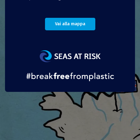
I pannolini riutilizzabili si stanno diffondendo
sempre più. Il mercato rumeno sta registrando
Vai alla mappa
un incremento di marchi rumeni, tra cui
Analuca Prod
,
Baltic Evolution SRL
,
Bubble
Bums
e
Trezy
.
Portoghese