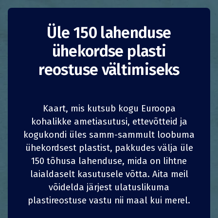
Üle 150 lahenduse
ühekordse plasti
reostuse vältimiseks
Kaart, mis kutsub kogu Euroopa
kohalikke ametiasutusi, ettevõtteid ja
kogukondi üles samm-sammult loobuma
Harku
1
1
z
z
JAGA
JAGA
JAGA
JAGA
ühekordsest plastist, pakkudes välja üle
korduskasutustopsi
150 tõhusa lahenduse, mida on lihtne
4
4
JAGA
JAGA
JAGA
JAGA
laialdaselt kasutusele võtta. Aita meil
süsteem
võidelda järjest ulatuslikuma
plastireostuse vastu nii maal kui merel.
Eesti
Tarbimise vähendamine