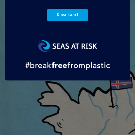
Ametiasutused
Kuva kaart
Veidi üle 15 000 elanikuga Harku vald on
kohalike ürituste tarbeks välja töötanud oma
panditopsisüsteemi. Pandirahasüsteem tagab,
et kliendid toovad topsid alati tagasi.
Portuguese