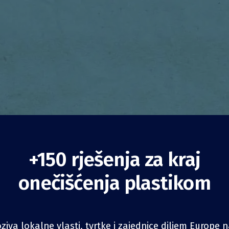
+150 rješenja za kraj
vija javna nabava
onečišćenja plastikom
Smanjenje potrošnje
Tijela javnih vlasti
iva lokalne vlasti, tvrtke i zajednice diljem Europe 