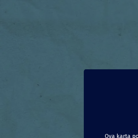
Održi
Norveška
Oslo
Ova karta poz