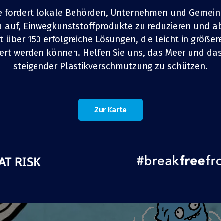
e fordert lokale Behörden, Unternehmen und Gemein
 auf, Einwegkunststoffprodukte zu reduzieren und a
 eine in London basierte, nachhaltige und
et über 150 erfolgreiche Lösungen, die leicht in größ
e Dienstleistung für Essen zum Mitnehmen. Die
ert werden können. Helfen Sie uns, das Meer und da
1
1
z
z
4
4
TEILEN
TEILEN
TEILEN
TEILEN
TEILEN
TEILEN
TEIL
TEIL
den bestellt und per Fahrrad in Edelstahlbehältern
steigender Plastikverschmutzung zu schützen.
art im November 2017 schätzt das Unternehmen,
die Lieferungen in dabbas dafür gesorgt hat, dass
Zur Karte
 Kunststoffbehältnisse verwendet wurden. Durch die
Fahrrad wurden emissionsfreie Lieferungen in Höhe
tätigt.