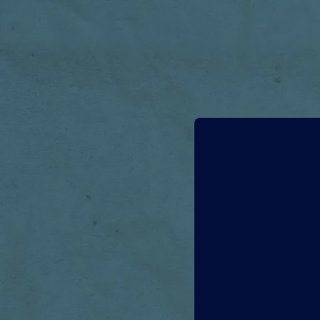
Plast
von 
Vereinigtes Kö