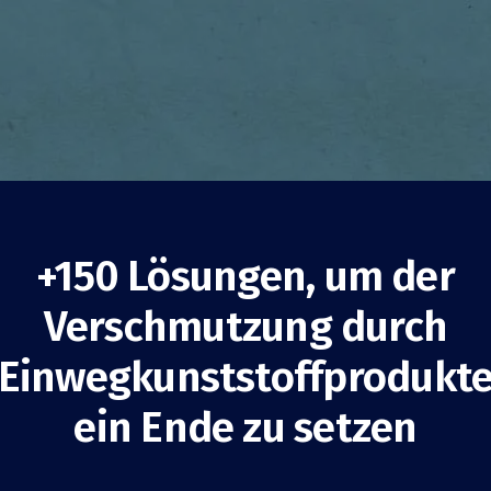
+150 Lösungen, um der
Verschmutzung durch
ikfreies Take-Away
Einwegkunststoffprodukt
Dabbadrop
ein Ende zu setzen
nigreich
Verbrauchsminderung
Unternehmen