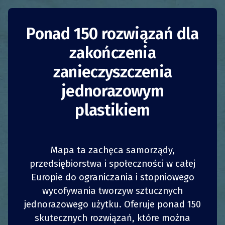
Ponad 150 rozwiązań dla
zakończenia
zanieczyszczenia
jednorazowym
Projekty Clean up the
plastikiem
Med
Grecja
Uświadamianie
Mapa ta zachęca samorządy,
przedsiębiorstwa i społeczności w całej
Organizacje pozarządowe
Europie do ograniczania i stopniowego
1
1
z
z
UDOSTĘPNIJ
UDOSTĘPNIJ
UDOSTĘPNIJ
UDOSTĘPNIJ
Od 24 kolejnych lat organizacja pozarządowa
wycofywania tworzyw sztucznych
MEDSOS
prowadzi projekt „Clean Up the Med”,
jednorazowego użytku. Oferuje ponad 150
4
4
UDOSTĘPNIJ
UDOSTĘPNIJ
UDOSTĘPNIJ
UDOSTĘPNIJ
który obejmuje:
skutecznych rozwiązań, które można