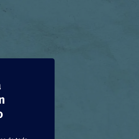
a
n
o