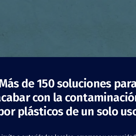
Más de 150 soluciones par
acabar con la contaminació
bags para salvar los
por plásticos de un solo us
nos
Sensibilización
ONG