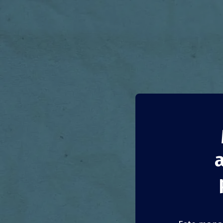
Tote 
océa
Bulgaria